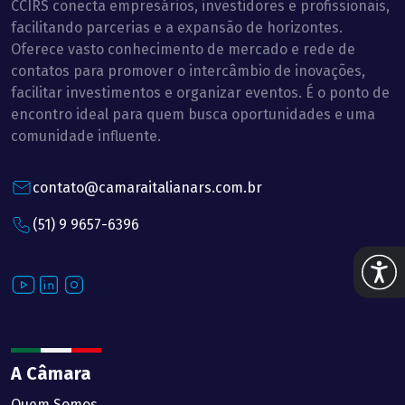
CCIRS conecta empresários, investidores e profissionais,
facilitando parcerias e a expansão de horizontes.
Oferece vasto conhecimento de mercado e rede de
contatos para promover o intercâmbio de inovações,
facilitar investimentos e organizar eventos. É o ponto de
encontro ideal para quem busca oportunidades e uma
comunidade influente.
contato@camaraitalianars.com.br
(51) 9 9657-6396
Abrir 
Youtube
LinkedIn
Instagram
A Câmara
Quem Somos