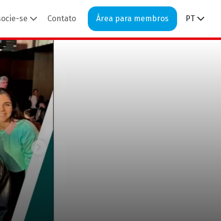
socie-se
Contato
Área para membros
PT