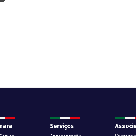
o
mara
Serviços
Associ