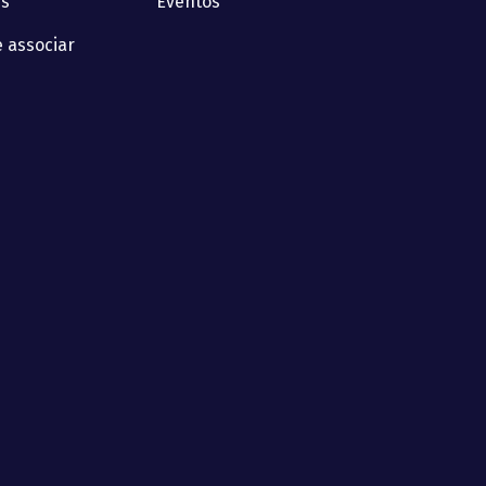
s
Eventos
 associar