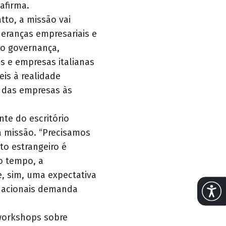
afirma.
tto, a missão vai
eranças empresariais e
mo governança,
es e empresas italianas
eis à realidade
o das empresas às
nte do escritório
 missão. “Precisamos
to estrangeiro é
o tempo, a
te, sim, uma expectativa
Abrir 
nacionais demanda
 workshops sobre