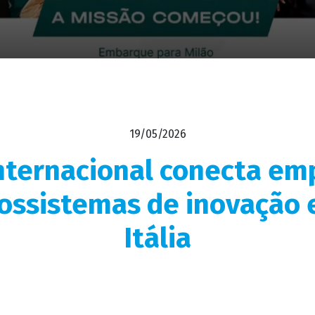
19/05/2026
nternacional conecta em
ossistemas de inovação 
Itália