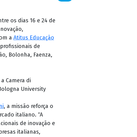
tre os dias 16 e 24 de
inovação,
 com a
Atitus Educação
profissionais de
ão, Bolonha, Faenza,
o a Camera di
Bologna University
ni
, a missão reforça o
cado italiano. “A
ionais de inovação e
resas italianas,