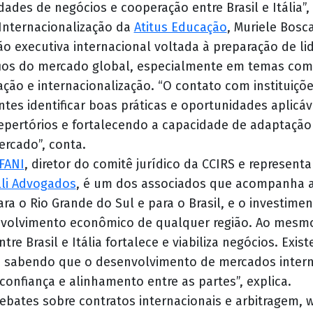
ades de negócios e cooperação entre Brasil e Itália”, 
Internacionalização da
Atitus Educação
, Muriele Bosca
 executiva internacional voltada à preparação de lid
afios do mercado global, especialmente em temas co
ação e internacionalização. “O contato com instituiçõ
ntes identificar boas práticas e oportunidades aplicáv
repertórios e fortalecendo a capacidade de adaptaçã
ercado”, conta.
FANI
, diretor do comitê jurídico da CCIRS e representa
lli Advogados
, é um dos associados que acompanha a
ra o Rio Grande do Sul e para o Brasil, e o investimen
nvolvimento econômico de qualquer região. Ao mesm
tre Brasil e Itália fortalece e viabiliza negócios. Exis
, sabendo que o desenvolvimento de mercados inter
onfiança e alinhamento entre as partes”, explica.
ebates sobre contratos internacionais e arbitragem,