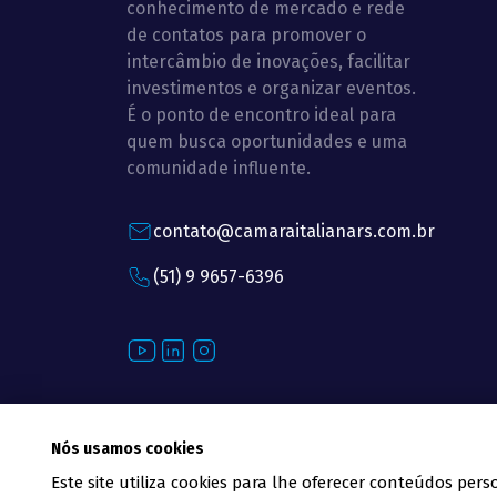
conhecimento de mercado e rede
de contatos para promover o
intercâmbio de inovações, facilitar
investimentos e organizar eventos.
É o ponto de encontro ideal para
quem busca oportunidades e uma
comunidade influente.
contato@camaraitalianars.com.br
(51) 9 9657-6396
Youtube
LinkedIn
Instagram
Câma
Axysweb
Desenvolvido por
Nós usamos cookies
Este site utiliza cookies para lhe oferecer conteúdos pe