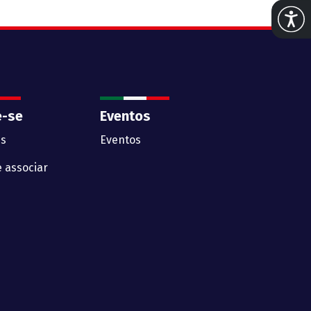
Abrir 
e-se
Eventos
s
Eventos
 associar