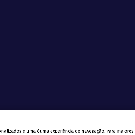
ra de Comercio Italiana Rio Grande do Sul © todos os direitos reserv
rsonalizados e uma ótima experiência de navegação. Para maiores