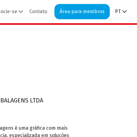
socie-se
Contato
Área para membros
PT
MBALAGENS LTDA
lagens é uma gráfica com mais
cia, especializada em soluções