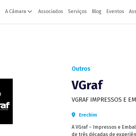
A Câmara
Associados
Serviços
Blog
Eventos
As
 - Brasile
Outros
VGraf
VGRAF IMPRESSOS E E
Erechim
A VGraf – Impressos e Emba
de três décadas de experiên