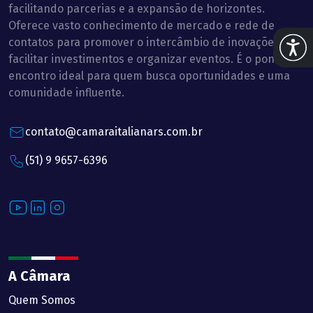
facilitando parcerias e a expansão de horizontes.
Oferece vasto conhecimento de mercado e rede de
Abrir 
contatos para promover o intercâmbio de inovações,
facilitar investimentos e organizar eventos. É o ponto de
encontro ideal para quem busca oportunidades e uma
comunidade influente.
contato@camaraitalianars.com.br
(51) 9 9657-6396
Youtube
LinkedIn
Instagram
A Câmara
Quem Somos