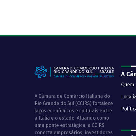
A Câ
Quem 
A Câmara de Comércio Italiana do
Locali
Rio Grande do Sul (CCIRS) fortalece
Políti
laços econômicos e culturais entre
a Itália e o estado. Atuando como
uma ponte estratégica, a CCIRS
conecta empresários, investidores