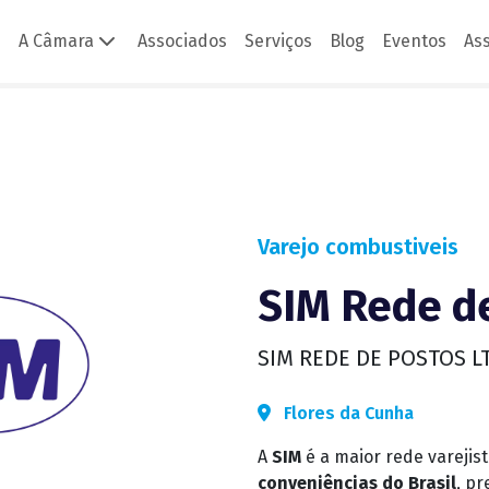
A Câmara
Associados
Serviços
Blog
Eventos
As
 - Brasile
Varejo combustiveis
SIM Rede d
SIM REDE DE POSTOS L
Flores da Cunha
A
SIM
é a maior rede varejis
conveniências do Brasil
, p