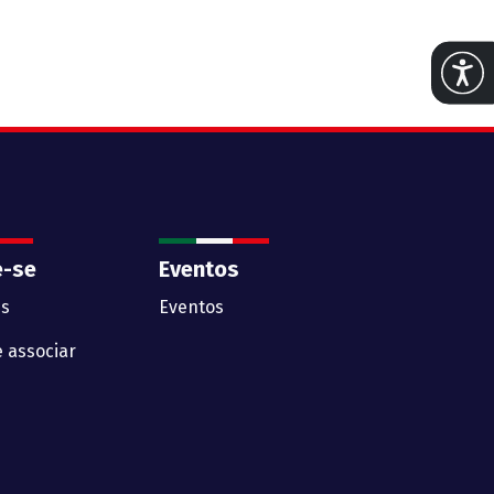
Abrir 
e-se
Eventos
s
Eventos
 associar