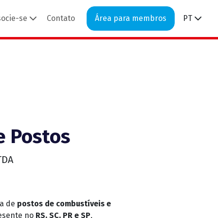
socie-se
Contato
Área para membros
PT
e Postos
TDA
ta de
postos de combustíveis e
resente no
RS, SC, PR e SP
,