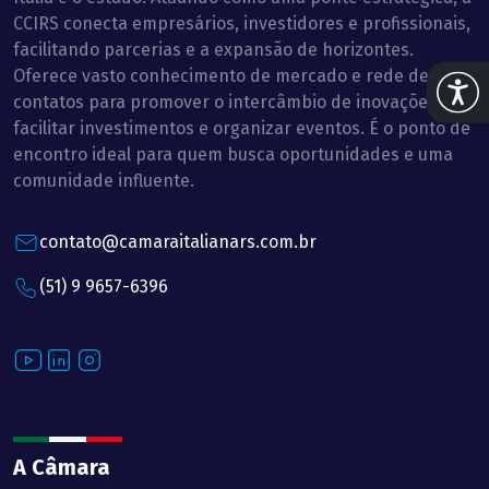
CCIRS conecta empresários, investidores e profissionais,
facilitando parcerias e a expansão de horizontes.
Oferece vasto conhecimento de mercado e rede de
Abrir 
contatos para promover o intercâmbio de inovações,
facilitar investimentos e organizar eventos. É o ponto de
encontro ideal para quem busca oportunidades e uma
comunidade influente.
contato@camaraitalianars.com.br
(51) 9 9657-6396
Youtube
LinkedIn
Instagram
A Câmara