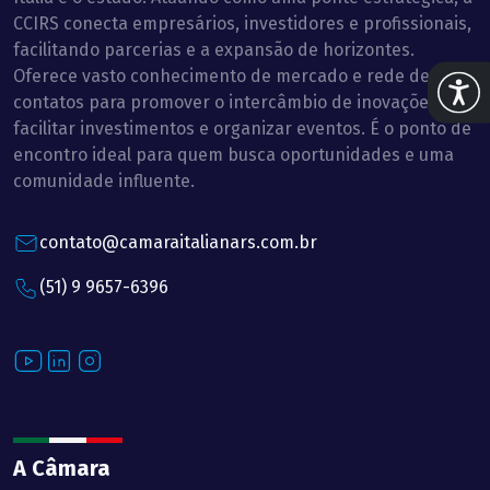
CCIRS conecta empresários, investidores e profissionais,
facilitando parcerias e a expansão de horizontes.
Oferece vasto conhecimento de mercado e rede de
Abrir 
contatos para promover o intercâmbio de inovações,
facilitar investimentos e organizar eventos. É o ponto de
encontro ideal para quem busca oportunidades e uma
comunidade influente.
contato@camaraitalianars.com.br
(51) 9 9657-6396
Youtube
LinkedIn
Instagram
A Câmara