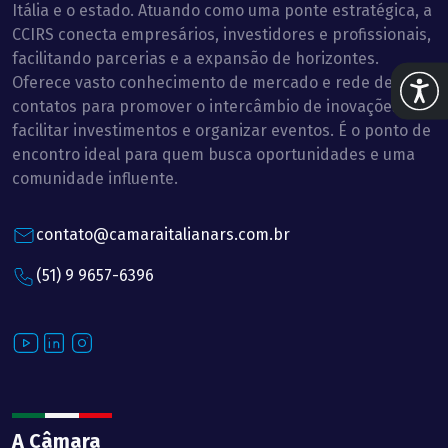
Itália e o estado. Atuando como uma ponte estratégica, a
CCIRS conecta empresários, investidores e profissionais,
facilitando parcerias e a expansão de horizontes.
Oferece vasto conhecimento de mercado e rede de
Abrir 
contatos para promover o intercâmbio de inovações,
facilitar investimentos e organizar eventos. É o ponto de
encontro ideal para quem busca oportunidades e uma
comunidade influente.
contato@camaraitalianars.com.br
(51) 9 9657-6396
Youtube
LinkedIn
Instagram
A Câmara